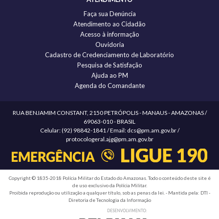
Faça sua Denúncia
Atendimento ao Cidadão
Acesso à informação
Ouvidoria
Cadastro de Credenciamento de Laboratório
Pesquisa de Satisfação
Ajuda ao PM
Agenda do Comandante
RUA BENJAMIM CONSTANT, 2150 PETRÓPOLIS - MANAUS - AMAZONAS /
69063-010 - BRASIL
Celular: (92) 98842-1841 / Email: dcs@pm.am.gov.br /
protocologeral.ajg@pm.am.gov.br
Copyright © 1835-2018 Polícia Militar do Estado do Amazonas. Todo o conteúdo deste site é
de uso exclusivo da Polícia Militar.
Proibida reprodução ou utilização a qualquer título, sob as penas da lei. - Mantida pela: DTI -
Diretoria de Tecnologia da Informação