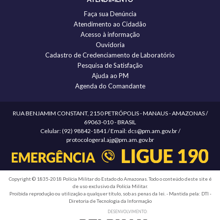
Faça sua Denúncia
Atendimento ao Cidadão
Acesso à informação
Ouvidoria
Cadastro de Credenciamento de Laboratório
Pesquisa de Satisfação
Ajuda ao PM
Agenda do Comandante
RUA BENJAMIM CONSTANT, 2150 PETRÓPOLIS - MANAUS - AMAZONAS /
69063-010 - BRASIL
Celular: (92) 98842-1841 / Email: dcs@pm.am.gov.br /
protocologeral.ajg@pm.am.gov.br
Copyright © 1835-2018 Polícia Militar do Estado do Amazonas. Todo o conteúdo deste site é
de uso exclusivo da Polícia Militar.
Proibida reprodução ou utilização a qualquer título, sob as penas da lei. - Mantida pela: DTI -
Diretoria de Tecnologia da Informação