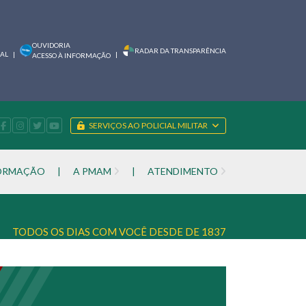
OUVIDORIA
RADAR DA TRANSPARÊNCIA
IAL
|
|
ACESSO À INFORMAÇÃO
SERVIÇOS AO POLICIAL MILITAR
FORMAÇÃO
|
A PMAM
|
ATENDIMENTO
TODOS OS DIAS COM VOCÊ DESDE DE 1837