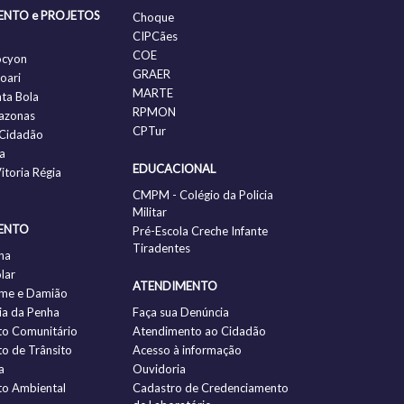
ENTO e PROJETOS
Choque
CIPCães
COE
ocyon
GRAER
oari
MARTE
nta Bola
RPMON
azonas
CPTur
Cidadão
a
EDUCACIONAL
itoria Régia
CMPM - Colégio da Policia
Militar
ENTO
Pré-Escola Creche Infante
Tiradentes
ha
lar
ATENDIMENTO
me e Damião
a da Penha
Faça sua Denúncia
to Comunitário
Atendimento ao Cidadão
to de Trânsito
Acesso à informação
a
Ouvidoria
to Ambiental
Cadastro de Credenciamento