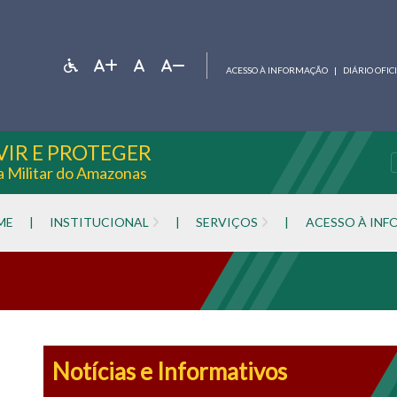
ACESSO À INFORMAÇÃO
|
DIÁRIO OFIC
VIR E PROTEGER
ia Militar do Amazonas
ME
|
INSTITUCIONAL
|
SERVIÇOS
|
ACESSO À IN
Notícias e Informativos