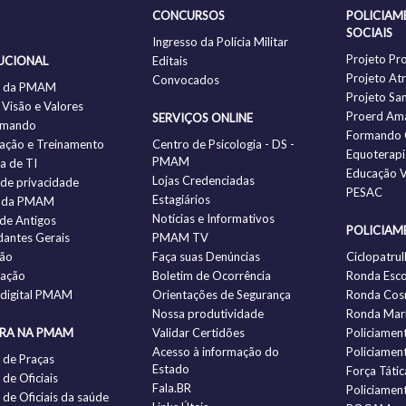
CONCURSOS
POLICIAM
SOCIAIS
Ingresso da Polícia Militar
Projeto Pr
UCIONAL
Editais
Projeto Atr
Convocados
ia da PMAM
Projeto Sa
 Visão e Valores
Proerd Am
SERVIÇOS ONLINE
omando
Formando 
ação e Treinamento
Centro de Psicologia - DS -
Equoterapi
PMAM
ia de TI
Educação V
Lojas Credenciadas
a de privacidade
PESAC
Estagiários
 da PMAM
Notícias e Informativos
 de Antigos
POLICIAM
antes Gerais
PMAM TV
ção
Faça suas Denúncias
Ciclopatrul
zação
Boletim de Ocorrência
Ronda Esco
 digital PMAM
Orientações de Segurança
Ronda Cos
Nossa produtividade
Ronda Mari
IRA NA PMAM
Validar Certidões
Policiamen
Acesso à informação do
Policiamen
 de Praças
Estado
Força Tátic
de Oficiais
Fala.BR
Policiamen
de Oficiais da saúde