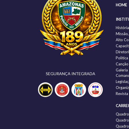
HOME
INSTIT
Histór
Missão,
Alto C
Capacit
Diretor
Politic
Canção
Galeria
SEGURANÇA INTEGRADA
Comand
Legisla
Organi
Revista
CARRE
Quadro
Quadro 
Quadro 